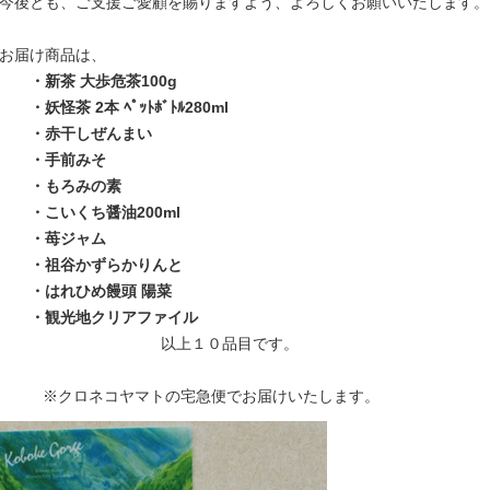
今後とも、ご支援ご愛顧を賜りますよう、よろしくお願いいたします。
お届け商品は、
・
新茶 大歩危茶100g
・妖怪茶 2本 ﾍﾟｯﾄﾎﾞﾄﾙ280ml
・赤干しぜんまい
・手前みそ
・もろみの素
・こいくち醤油200ml
・苺ジャム
・祖谷かずらかりんと
・はれひめ饅頭 陽菜
・観光地クリアファイル
以上１０品目です。
※クロネコヤマトの宅急便でお届けいたします。